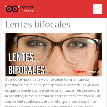
Ir
Men
al
contenido
princ
Lentes bifocales
Cuando se habla de la vista, se debe tener en cuenta
principalmente la edad; por ejemplo a partir de los 40 años,
es que se comienzan a manifestar síntomas relacionados a
la presbicia, la mejor forma de corregir esta afección ocular
son los lentes bifocales, es por ello que a continuación te
mencionaremos aspectos que no conoces de los lentes