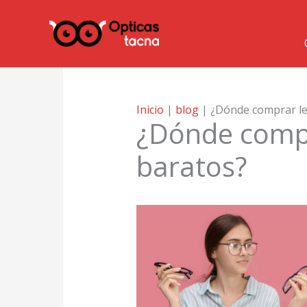
Ir
al
contenido
Inicio
|
blog
|
¿Dónde comprar le
¿Dónde compr
baratos?