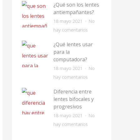
¿Qué son los lentes
T
antiempañantes?
i
18 mayo 2021
No
p
e
hay comentarios
o
n
s
¿Qué lentes usar
¿
d
para la
Q
computadora?
e
u
18 mayo 2021
No
l
é
e
hay comentarios
e
s
n
n
o
Diferencia entre
¿
t
lentes bifocales y
n
Q
e
progresivos
l
u
s
18 mayo 2021
No
o
é
p
e
hay comentarios
s
l
a
n
l
e
r