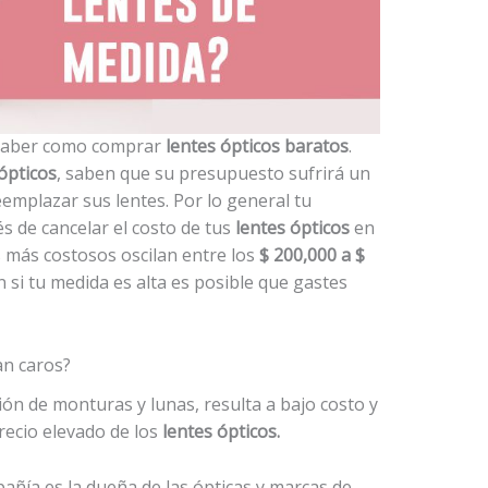
s saber como comprar
lentes ópticos baratos
.
ópticos
, saben que su presupuesto sufrirá un
mplazar sus lentes. Por lo general tu
és de cancelar el costo de tus
lentes ópticos
en
s más costosos oscilan entre los
$ 200,000 a $
n si tu medida es alta es posible que gastes
an caros?
ón de monturas y lunas, resulta a bajo costo y
recio elevado de los
lentes ópticos.
añía es la dueña de las ópticas y marcas de