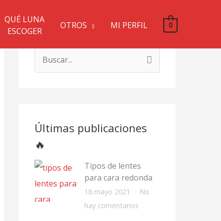
QUÉ LUNA
OTROS
MI PERFIL
0
ESCOGER
B
u
s
c
a
Últimas publicaciones
r
🔥
p
o
Tipos de lentes
para cara redonda
r
18 mayo 2021
No
:
e
hay comentarios
n