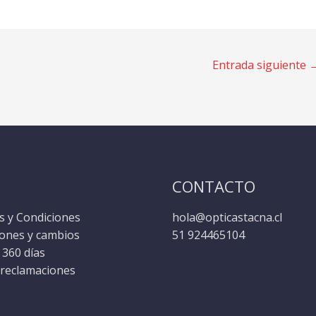
Entrada siguiente
CONTACTO
 y Condiciones
hola@opticastacna.cl
ones y cambios
51 924465104
 360 días
 reclamaciones