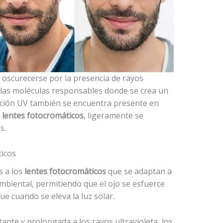
 oscurecerse por la presencia de rayos
va las moléculas responsables donde se crea un
ación UV también se encuentra presente en
s
lentes fotocromáticos
, ligeramente se
dos.
ticos
s a los
lentes fotocromáticos
que se adaptan a
ambiental, permitiendo que el ojo se esfuerce
e cuando se eleva la luz solar.
nte y prolongada a los rayos ultravioleta, los