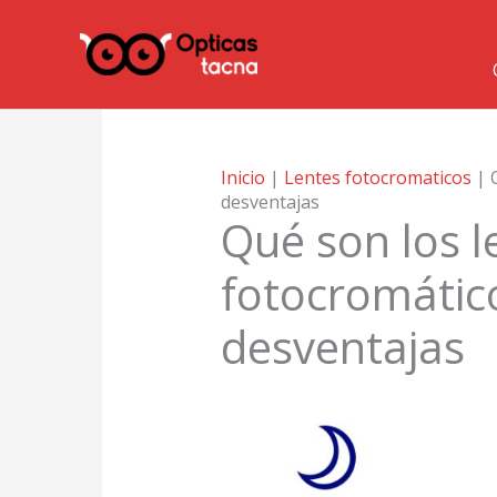
Ir
al
contenido
Inicio
|
Lentes fotocromaticos
|
desventajas
Qué son los l
fotocromático
desventajas