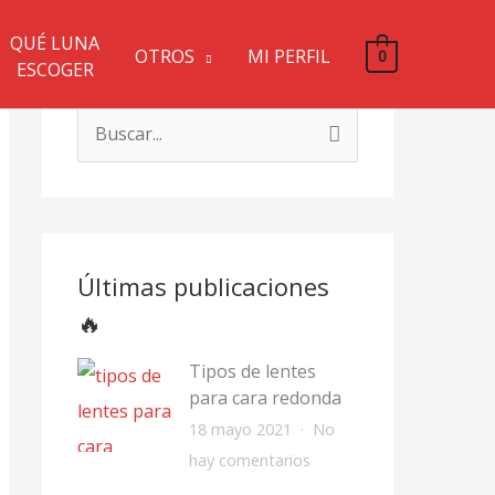
QUÉ LUNA
OTROS
MI PERFIL
0
ESCOGER
B
u
s
c
a
Últimas publicaciones
r
🔥
p
o
Tipos de lentes
para cara redonda
r
18 mayo 2021
No
:
e
hay comentarios
n