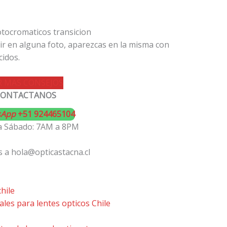
ir en alguna foto, aparezcas en la misma con
idos.
R MAS CONSEJOS
CONTACTANOS
sApp
+51 924465104
a Sábado: 7AM a 8PM
 a hola@opticastacna.cl