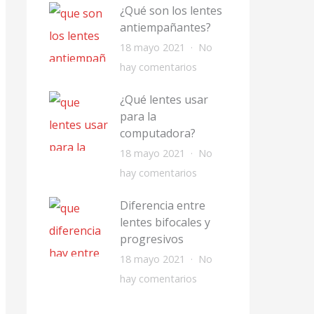
¿Qué son los lentes
T
antiempañantes?
i
18 mayo 2021
No
p
e
hay comentarios
o
n
s
¿Qué lentes usar
¿
d
para la
Q
computadora?
e
u
18 mayo 2021
No
l
é
e
hay comentarios
e
s
n
n
o
Diferencia entre
¿
t
lentes bifocales y
n
Q
e
progresivos
l
u
s
18 mayo 2021
No
o
é
p
e
hay comentarios
s
l
a
n
l
e
r