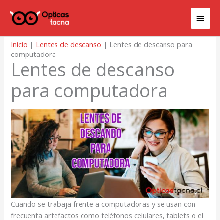
Ir
Men
al
contenido
princ
Inicio
|
Lentes de descanso
|
Lentes de descanso para
computadora
Lentes de descanso
para computadora
Cuando se trabaja frente a computadoras y se usan con
frecuenta artefactos como teléfonos celulares, tablets o el