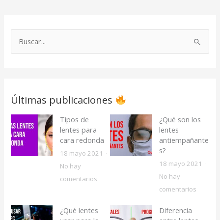
B
u
s
c
a
Últimas publicaciones
r
Tipos de
¿Qué son los
p
lentes para
lentes
o
cara redonda
antiempañante
r
s?
18 mayo 2021
18 mayo 2021
:
No hay
No hay
e
comentarios
e
comentarios
n
n
T
¿Qué lentes
Diferencia
¿
i