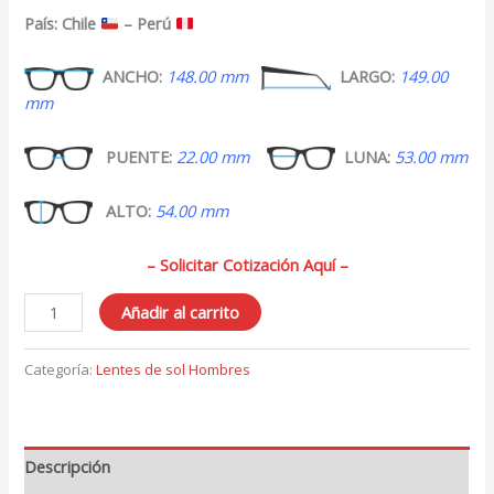
País: Chile
– Perú
ANCHO:
148.00 mm
LARGO:
149.00
mm
PUENTE:
22.00 mm
LUNA:
53.00 mm
ALTO:
54.00 mm
– Solicitar Cotización Aquí –
Lentes
Añadir al carrito
de
sol
Categoría:
Lentes de sol Hombres
para
Hombres
140
cantidad
Descripción