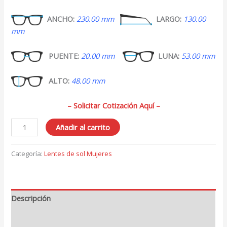
ANCHO:
230.00 mm
LARGO:
130.00
mm
PUENTE:
20.00 mm
LUNA:
53.00 mm
ALTO:
48.00 mm
– Solicitar Cotización Aquí –
Lentes
Añadir al carrito
de
Sol
Categoría:
Lentes de sol Mujeres
para
Mujer
309
cantidad
Descripción
Valoraciones (0)