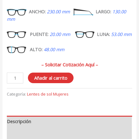
ANCHO:
230.00 mm
LARGO:
130.00
mm
PUENTE:
20.00 mm
LUNA:
53.00 mm
ALTO:
48.00 mm
– Solicitar Cotización Aquí –
Lentes
Añadir al carrito
de
Sol
Categoría:
Lentes de sol Mujeres
para
Mujer
311
cantidad
Descripción
Valoraciones (0)