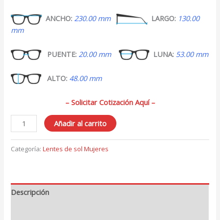
ANCHO:
230.00 mm
LARGO:
130.00
mm
PUENTE:
20.00 mm
LUNA:
53.00 mm
ALTO:
48.00 mm
– Solicitar Cotización Aquí –
Lentes
Añadir al carrito
de
Sol
Categoría:
Lentes de sol Mujeres
para
Mujer
399
cantidad
Descripción
Valoraciones (0)