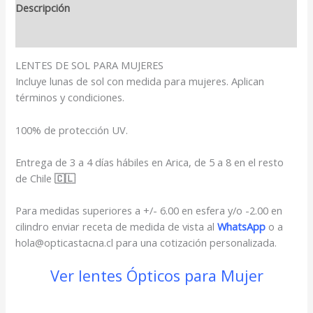
cantidad
Descripción
Valoraciones (0)
LENTES DE SOL PARA MUJERES
Incluye lunas de sol con medida para mujeres. Aplican
términos y condiciones.
100% de protección UV.
Entrega de 3 a 4 días hábiles en Arica, de 5 a 8 en el resto
de Chile
🇨🇱
Para medidas superiores a +/- 6.00 en esfera y/o -2.00 en
cilindro enviar receta de medida de vista al
WhatsApp
o a
hola@opticastacna.cl para una cotización personalizada.
Ver lentes Ópticos para Mujer