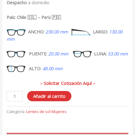
Despacho
a domicilio
País: Chile 🇨🇱 – Perú 🇵🇪
ANCHO:
230.00 mm
LARGO:
130.00
mm
PUENTE:
20.00 mm
LUNA:
53.00 mm
ALTO:
48.00 mm
– Solicitar Cotización Aquí –
Lentes
Añadir al carrito
de
Sol
Categoría:
Lentes de sol Mujeres
para
Mujer
443